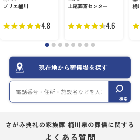
プリエ桶川
上尾葬斎センター
桶
4.8
4.6
現在地から葬儀場を探す
検索
さがみ典礼の家族葬 桶川泉の葬儀に関する
よくある質問