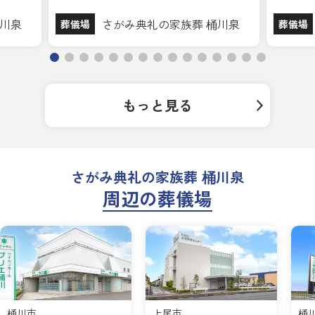
桶川泉
さがみ典礼の家族葬 桶川泉
葬儀場
葬儀場
もっと見る
さがみ典礼の家族葬 桶川泉
周辺の葬儀場
桶川市
上尾市
桶