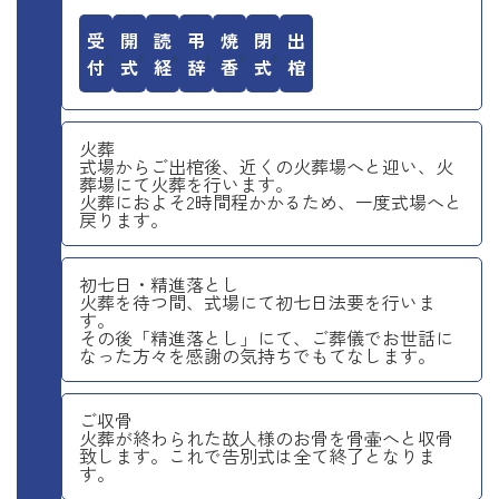
受付
開式
読経
弔辞
焼香
閉式
出棺
火葬
式場からご出棺後、近くの火葬場へと迎い、火
葬場にて火葬を行います。
火葬におよそ2時間程かかるため、一度式場へと
戻ります。
初七日・精進落とし
火葬を待つ間、式場にて初七日法要を行いま
す。
その後「精進落とし」にて、ご葬儀でお世話に
なった方々を感謝の気持ちでもてなします。
ご収骨
火葬が終わられた故人様のお骨を骨壷へと収骨
致します。これで告別式は全て終了となりま
す。