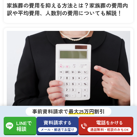
家族葬の費用を抑える方法とは？家族葬の費用内
訳や平均費用、人数別の費用についても解説！
事前資料請求で
最大25万円
割引
資料請求
電話
する
をかける
葬儀費用の相場
LINEで
相談
メール・郵送でお届け
通話無料・相談のみもOK