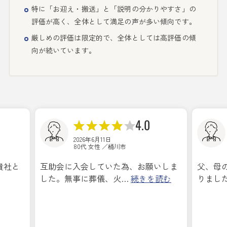
特に「お迎え・搬送」と「説明の分かりやすさ」の
評価が高く、全体として満足の声が多い傾向です。
厳しめの評価は限定的で、全体としては高評価の傾
向が続いています。
4.0
2026年6月11日
80代 女性 ／桶川市
貴社と
互助会に入会していた為、お願いしま
父、母
した。無事に葬儀、火…
続きを読む
りまし