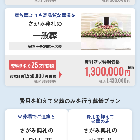
税込
1,155,000
円
家族葬よりも高品質な葬儀を
さがみ典礼の
一般葬
安置＋告別式＋火葬
資料請求特別価格
25
資料請求で
万円割引
1,300,000
税抜
円
1,550,000
通常価格
円
税抜
1,430,000
税込
円
税込
1,705,000
円
費用を抑えて火葬のみを行う葬儀プラン
火葬場でご遺族と
費用を抑えて
火葬のみ
さがみ典礼の
さがみ典礼の