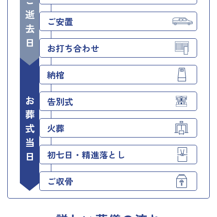
ご逝去日
ご安置
お打ち合わせ
納棺
お葬式当日
告別式
火葬
初七日・精進落とし
ご収骨