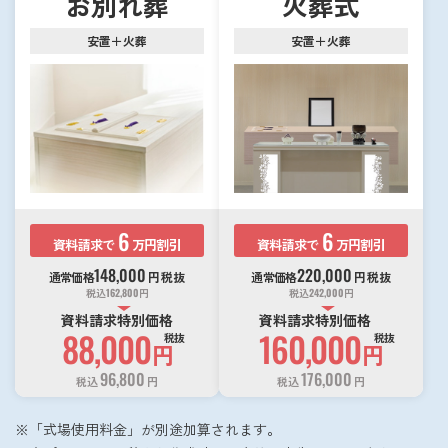
お別れ葬
火葬式
安置＋火葬
安置＋火葬
6
6
資料請求で
万円割引
資料請求で
万円割引
148,000
220,000
通常価格
円
税抜
通常価格
円
税抜
税込
162,800
円
税込
242,000
円
資料請求特別価格
資料請求特別価格
88,000
160,000
税抜
税抜
円
円
96,800
176,000
税込
円
税込
円
「式場使用料金」が別途加算されます。