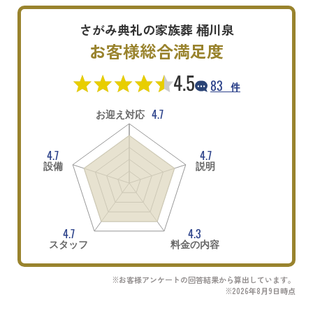
さがみ典礼の家族葬 桶川泉
お客様総合満足度
4.5
83
件
4.7
お迎え対応
4.7
4.7
設備
説明
4.7
4.3
スタッフ
料金の内容
※お客様アンケートの回答結果から算出しています。
※2026年8月9日時点