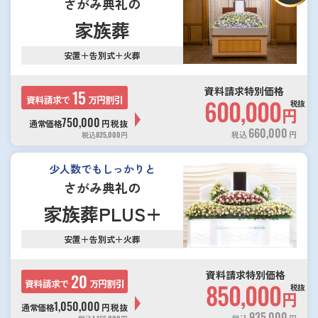
さがみ典礼の
家族葬
安置＋告別式＋火葬
資料請求特別価格
15
資料請求で
万円割引
600,000
税抜
円
750,000
通常価格
円
税抜
660,000
税込
円
税込
825,000
円
少人数でもしっかりと
さがみ典礼の
家族葬PLUS+
安置＋告別式＋火葬
資料請求特別価格
20
資料請求で
万円割引
850,000
税抜
円
1,050,000
通常価格
円
税抜
935,000
税込
円