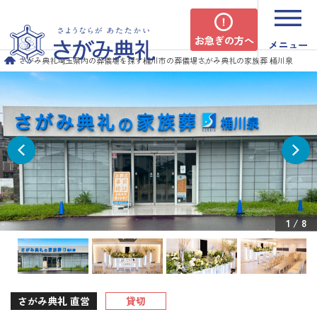
お急ぎの方へ
メニュー
さがみ典礼
埼玉県内の葬儀場を探す
桶川市の葬儀場
さがみ典礼の家族葬 桶川泉
1
/
8
さがみ典礼 直営
貸切