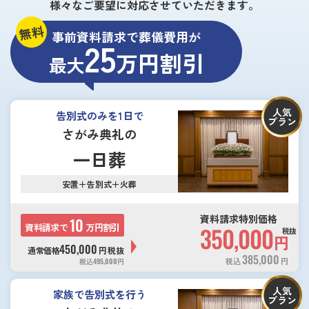
様々なご要望に対応させていただきます。
無料
事前資料請求で葬儀費用が
25
万円割引
最大
人気
告別式のみを1日で
プラン
さがみ典礼の
一日葬
安置＋告別式＋火葬
資料請求特別価格
10
資料請求で
万円割引
350,000
税抜
円
450,000
通常価格
円
税抜
385,000
税込
円
税込
495,000
円
人気
家族で告別式を行う
プラン