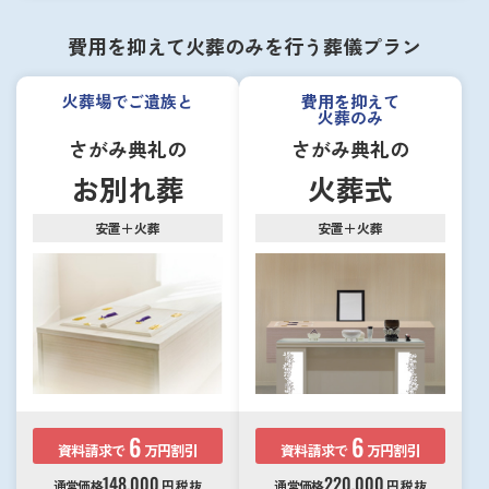
費用を抑えて火葬のみを行う葬儀プラン
火葬場でご遺族と
費用を抑えて
火葬のみ
さがみ典礼の
さがみ典礼の
お別れ葬
火葬式
安置＋火葬
安置＋火葬
6
6
資料請求で
万円割引
資料請求で
万円割引
148,000
220,000
通常価格
円
税抜
通常価格
円
税抜