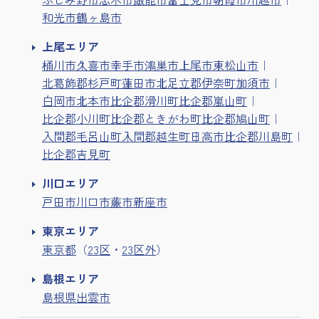
和光市
鶴ヶ島市
上尾エリア
桶川市
久喜市
幸手市
鴻巣市
上尾市
東松山市
北葛飾郡杉戸町
蓮田市
北足立郡伊奈町
加須市
白岡市
北本市
比企郡滑川町
比企郡嵐山町
比企郡小川町
比企郡ときがわ町
比企郡鳩山町
入間郡毛呂山町
入間郡越生町
日高市
比企郡川島町
比企郡吉見町
川口エリア
戸田市
川口市
蕨市
新座市
東京エリア
東京都
（
23区
・
23区外
）
島根エリア
島根県出雲市