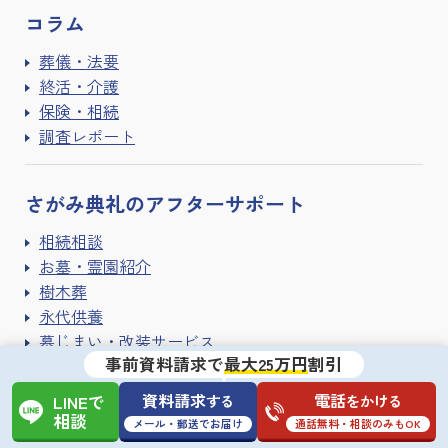
コラム
葬儀・法要
終活・介護
保険・相続
調査レポート
さがみ典礼の
アフターサポート
相続相談
お墓・霊園紹介
樹木葬
永代供養
墓じまい・改装サービス
事前資料請求で
最大25万円
割引
手元供養
遺品整理・ハウスクリーニング
資料請求
電話
する
をかける
LINEで
寺院紹介サービス
相談
メール・郵送でお届け
通話無料・相談のみもOK