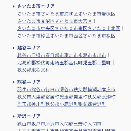
さいたま市エリア
さいたま市
さいたま市浦和区
さいたま市岩槻区
さいたま市見沼区
さいたま市大宮区
さいたま市中央区
さいたま市南区
さいたま市北区
さいたま市緑区
さいたま市西区
さいたま市桜区
越谷エリア
越谷市
三郷市
春日部市
草加市
八潮市
吉川市
北葛飾郡松伏町
南埼玉郡宮代町
児玉郡上里町
秩父郡東秩父村
熊谷エリア
羽生市
熊谷市
行田市
深谷市
秩父郡横瀬町
本庄市
秩父市
大里郡寄居町
児玉郡美里町
秩父郡長瀞町
児玉郡神川町
秩父郡小鹿野町
秩父郡皆野町
所沢エリア
狭山市
坂戸市
所沢市
入間郡三芳町
入間市
ふじみ野市
志木市
飯能市
富士見市
朝霞市
川越市