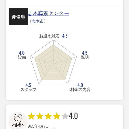
志木葬斎センター
葬儀場
（
志木市
）
4.5
お迎え対応
4.0
4.5
設備
説明
4.5
4.0
スタッフ
料金の内容
4.0
2025年4月7日