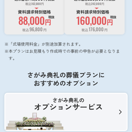
税込
162,800
円
税込
242,000
円
資料請求特別価格
資料請求特別価格
88,000
160,000
税抜
税抜
円
円
96,800
176,000
税込
円
税込
円
「式場使用料金」が別途加算されます。
本プランはお見積もり作成時での事前の申告が必要となりま
す。
さがみ典礼の葬儀プランに
おすすめのオプション
さがみ典礼の
オプションサービス