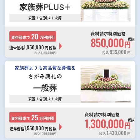
家族葬PLUS+
安置＋告別式＋火葬
資料請求特別価格
20
資料請求で
万円割引
850,000
税抜
円
1,050,000
通常価格
円
税抜
935,000
税込
円
税込
1,155,000
円
家族葬よりも高品質な葬儀を
さがみ典礼の
一般葬
安置＋告別式＋火葬
資料請求特別価格
25
資料請求で
万円割引
1,300,000
税抜
円
1,550,000
通常価格
円
税抜
1,430,000
税込
円
税込
1,705,000
円