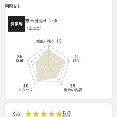
問題なし。
志木葬斎センター
葬儀場
（
志木市
）
4.5
お迎え対応
3.5
4.0
設備
説明
4.0
3.5
スタッフ
料金の内容
5.0