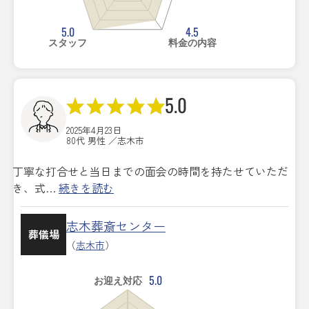
5.0
4.5
スタッフ
料金の内容
5.0
2025年4月23日
80代 男性 ／志木市
丁寧な打合せと当日までの面会の時間を持たせていただ
き、式…
続きを読む
志木葬斎センター
葬儀場
（
志木市
）
5.0
お迎え対応