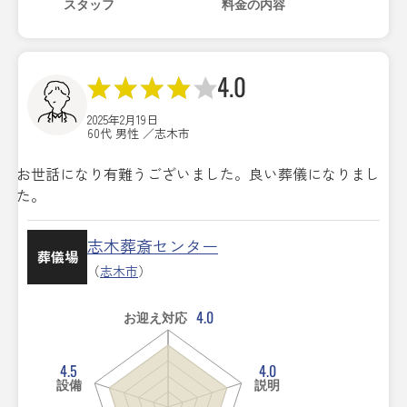
スタッフ
料金の内容
4.0
2025年2月19日
60代 男性 ／志木市
お世話になり有難うございました。良い葬儀になりまし
た。
志木葬斎センター
葬儀場
（
志木市
）
4.0
お迎え対応
4.5
4.0
設備
説明