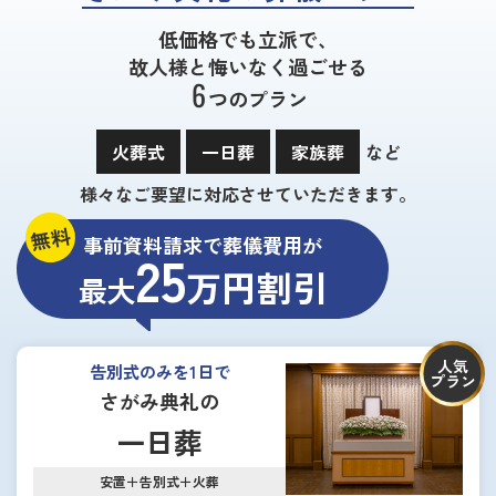
低価格でも立派で、
故人様と悔いなく過ごせる
6
つのプラン
火葬式
一日葬
家族葬
など
様々なご要望に対応させていただきます。
無料
事前資料請求で葬儀費用が
25
万円割引
最大
人気
告別式のみを1日で
プラン
さがみ典礼の
一日葬
安置＋告別式＋火葬