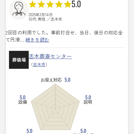
5.0
2025年3月14日
50代 男性 ／志木市
2回目の利用でした。事前打合せ、当日、後日の対応全
て円滑…
続きを読む
志木葬斎センター
葬儀場
（
志木市
）
5.0
お迎え対応
5.0
5.0
設備
説明
5.0
5.0