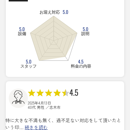
5.0
お迎え対応
5.0
5.0
設備
説明
5.0
4.5
スタッフ
料金の内容
4.5
2025年4月13日
40代 男性 ／志木市
特に大きな不満も無く、過不足ない対応をして頂いたと
いう印…
続きを読む