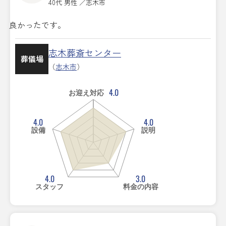
40代 男性 ／志木市
良かったです。
志木葬斎センター
葬儀場
（
志木市
）
4.0
お迎え対応
4.0
4.0
設備
説明
4.0
3.0
スタッフ
料金の内容