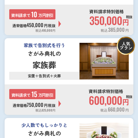
資料請求特別価格
10
資料請求で
万円割引
350,000
税抜
円
450,000
通常価格
円
税抜
385,000
税込
円
税込
495,000
円
人気
家族で告別式を行う
プラン
さがみ典礼の
家族葬
安置＋告別式＋火葬
資料請求特別価格
15
資料請求で
万円割引
600,000
税抜
円
750,000
通常価格
円
税抜
660,000
税込
円
税込
825,000
円
少人数でもしっかりと
さがみ典礼の