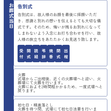
お葬式当日
告別式
告別式は、故人様のお顔を最後に拝顔いただ
き、感謝と別れの想いを伝えるとても大切な儀
式です。そのため、悔いが残るお別れになって
しまわないよう入念にお打ち合わせを行い、故
人様の旅立ちをあたたかくお見送り致します。
受付
開式
読経
弔辞
焼香
閉式
出棺
火葬
式場からご出棺後、近くの火葬場へと迎い、火
葬場にて火葬を行います。
火葬におよそ2時間程かかるため、一度式場へと
戻ります。
初七日・精進落とし
火葬を待つ間、式場にて初七日法要を行いま