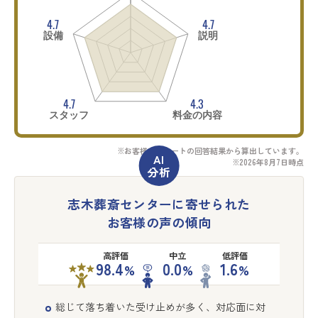
4.7
4.7
設備
説明
4.7
4.3
スタッフ
料金の内容
※お客様アンケートの回答結果から算出しています。
※2026年8月7日時点
志木葬斎センターに寄せられた
お客様の声の傾向
高評価
中立
低評価
98.4
0.0
1.6
%
%
%
総じて落ち着いた受け止めが多く、対応面に対