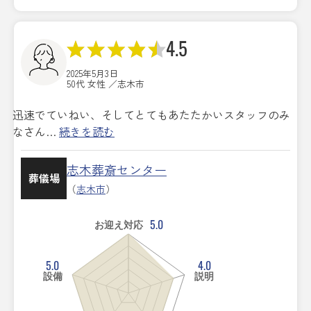
4.5
2025年5月3日
50代 女性 ／志木市
迅速でていねい、そしてとてもあたたかいスタッフのみ
なさん…
続きを読む
志木葬斎センター
葬儀場
（
志木市
）
5.0
お迎え対応
5.0
4.0
設備
説明