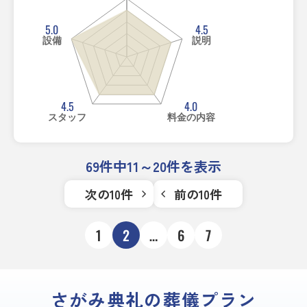
5.0
4.5
設備
説明
4.5
4.0
スタッフ
料金の内容
69件中11～20件を表示
次の10件
前の10件
1
2
…
6
7
さがみ典礼の葬儀プラン