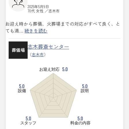
2025年5月9日
70代 女性 ／志木市
お迎え時から葬儀、火葬場までの対応がすべて良く、と
ても満…
続きを読む
志木葬斎センター
葬儀場
（
志木市
）
5.0
お迎え対応
5.0
5.0
設備
説明
5.0
5.0
スタッフ
料金の内容