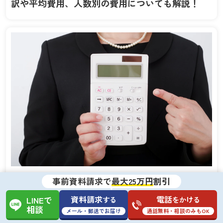
訳や平均費用、人数別の費用についても解説！
事前資料請求で
最大25万円
割引
葬儀費用の相場
資料請求
電話
する
をかける
LINEで
相談
メール・郵送でお届け
通話無料・相談のみもOK