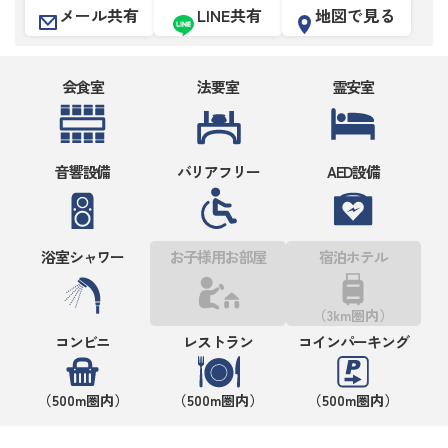
メール共有
LINE共有
地図で見る
会食室
法要室
霊安室
音響設備
バリアフリー
AED設備
浴室シャワー
お子様用お部屋
宿泊ホテル
（3km圏内）
コンビニ
レストラン
コインパーキング
（500m圏内）
（500m圏内）
（500m圏内）