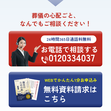
葬儀の心配ごと、
なんでもご相談ください！
24
時間
365
日通話料無料
お電話で相談する
0120334037
WEBでかんたん1分お申込み
無料資料請求は
こちら