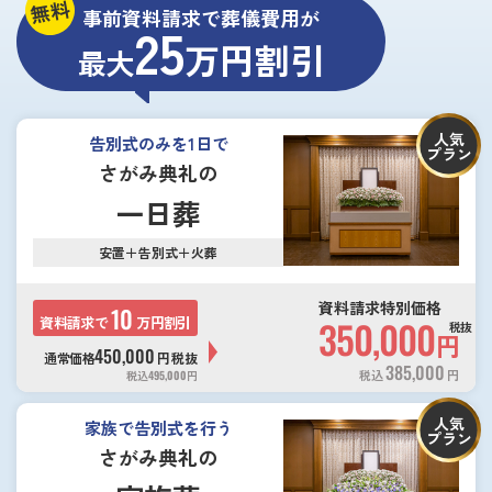
無料
事前資料請求で葬儀費用が
25
万円割引
最大
人気
告別式のみを1日で
プラン
さがみ典礼の
一日葬
安置＋告別式＋火葬
資料請求特別価格
10
資料請求で
万円割引
350,000
税抜
円
450,000
通常価格
円
税抜
385,000
税込
円
税込
495,000
円
人気
家族で告別式を行う
プラン
さがみ典礼の