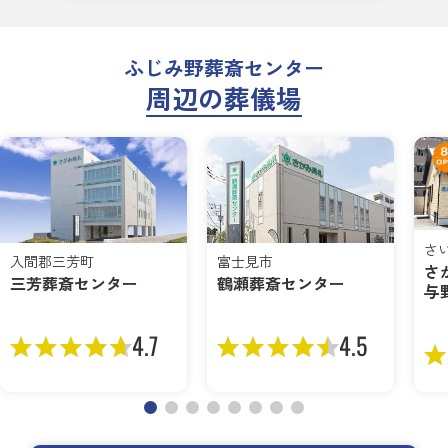
ふじみ野葬斎センター
周辺の葬儀場
さ
入間郡三芳町
富士見市
さ
三芳葬斎センター
鶴瀬葬斎センター
与
4.7
4.5