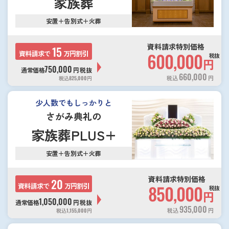
家族葬
安置＋告別式＋火葬
資料請求特別価格
15
資料請求で
万円割引
600,000
税抜
円
750,000
通常価格
円
税抜
660,000
税込
円
税込
825,000
円
少人数でもしっかりと
さがみ典礼の
家族葬PLUS+
安置＋告別式＋火葬
資料請求特別価格
20
資料請求で
万円割引
850,000
税抜
円
1,050,000
通常価格
円
税抜
935,000
税込
円
税込
1,155,000
円