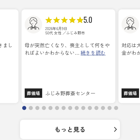
5.0
2026年6月9日
50代 女性 ／ふじみ野市
きまし
母が突然亡くなり、喪主として何をや
対応は
ればよいかわからない…
続きを読む
金がわ
ふじみ野葬斎センター
葬儀場
葬儀場
もっと見る