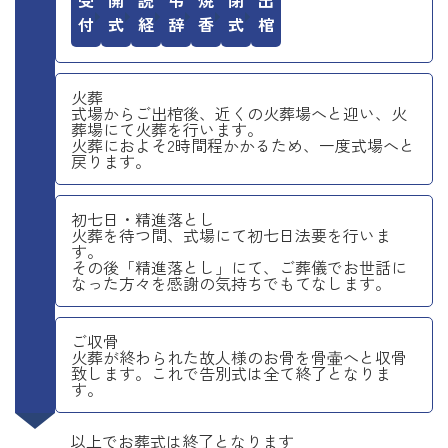
受付
開式
読経
弔辞
焼香
閉式
出棺
火葬
式場からご出棺後、近くの火葬場へと迎い、火
葬場にて火葬を行います。
火葬におよそ2時間程かかるため、一度式場へと
戻ります。
初七日・精進落とし
火葬を待つ間、式場にて初七日法要を行いま
す。
その後「精進落とし」にて、ご葬儀でお世話に
なった方々を感謝の気持ちでもてなします。
ご収骨
火葬が終わられた故人様のお骨を骨壷へと収骨
致します。これで告別式は全て終了となりま
す。
以上でお葬式は終了となります