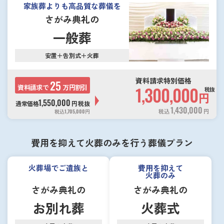
家族葬よりも高品質な葬儀を
さがみ典礼の
一般葬
安置＋告別式＋火葬
資料請求特別価格
25
資料請求で
万円割引
1,300,000
税抜
円
1,550,000
通常価格
円
税抜
1,430,000
税込
円
税込
1,705,000
円
費用を抑えて火葬のみを行う葬儀プラン
火葬場でご遺族と
費用を抑えて
火葬のみ
さがみ典礼の
さがみ典礼の
お別れ葬
火葬式