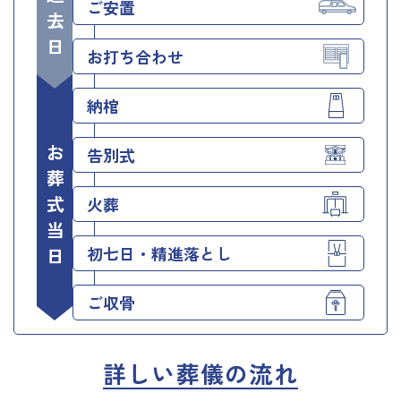
ご逝去日
ご安置
お打ち合わせ
納棺
お葬式当日
告別式
火葬
初七日・精進落とし
ご収骨
詳しい葬儀の流れ