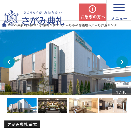
お急ぎの方へ
メニュー
さがみ典礼
埼玉県内の葬儀場を探す
ふじみ野市の葬儀場
ふじみ野葬斎センター
1
/
10
さがみ典礼 直営