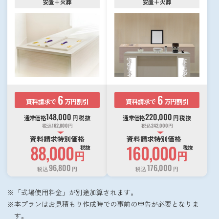
安置＋火葬
安置＋火葬
6
6
資料請求で
万円割引
資料請求で
万円割引
148,000
220,000
通常価格
円
税抜
通常価格
円
税抜
税込
162,800
円
税込
242,000
円
資料請求特別価格
資料請求特別価格
88,000
160,000
税抜
税抜
円
円
96,800
176,000
税込
円
税込
円
「式場使用料金」が別途加算されます。
本プランはお見積もり作成時での事前の申告が必要となりま
す。