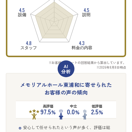
4.5
4.5
設備
説明
4.8
4.3
スタッフ
料金の内容
※お客様アンケートの回答結果から算出しています。
※2026年8月8日時点
メモリアルホール東浦和に寄せられた
お客様の声の傾向
高評価
中立
低評価
97.5
0.0
2.5
%
%
%
安心して任せられたという声が多く、評価は総