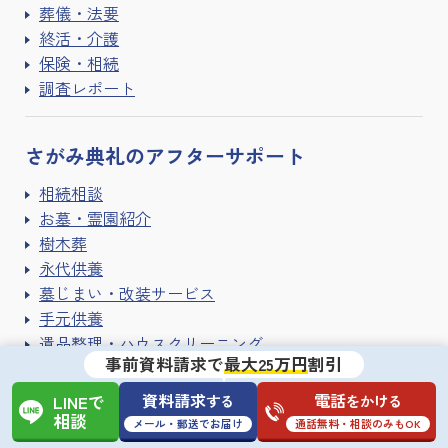
葬儀・法要
終活・介護
保険・相続
調査レポート
さがみ典礼の
アフターサポート
相続相談
お墓・霊園紹介
樹木葬
永代供養
墓じまい・改装サービス
手元供養
遺品整理・ハウスクリーニング
事前資料請求で
最大25万円
割引
寺院紹介サービス
資料請求
電話
する
をかける
LINEで
相談
メール・郵送でお届け
通話無料・相談のみもOK
さがみ典礼に
ついて