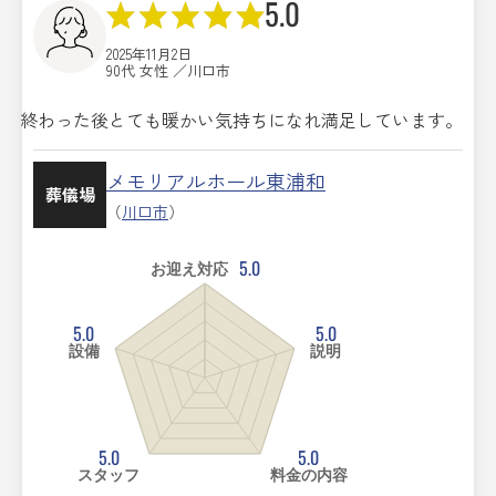
5.0
2025年11月2日
90代 女性 ／川口市
終わった後とても暖かい気持ちになれ満足しています。
メモリアルホール東浦和
葬儀場
（
川口市
）
5.0
お迎え対応
5.0
5.0
設備
説明
5.0
5.0
スタッフ
料金の内容