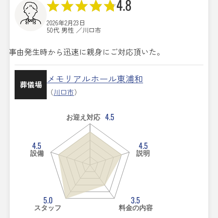
4.8
2026年2月23日
50代 男性 ／川口市
事由発生時から迅速に親身にご対応頂いた。
メモリアルホール東浦和
葬儀場
（
川口市
）
4.5
お迎え対応
4.5
4.5
設備
説明
5.0
3.5
スタッフ
料金の内容