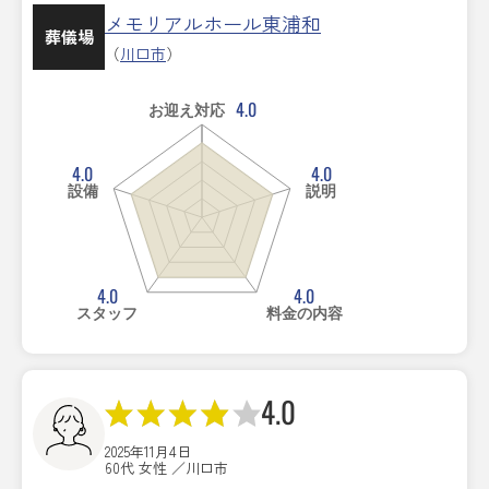
メモリアルホール東浦和
葬儀場
（
川口市
）
4.0
お迎え対応
4.0
4.0
設備
説明
4.0
4.0
スタッフ
料金の内容
4.0
2025年11月4日
60代 女性 ／川口市