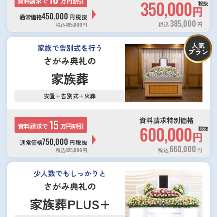
資料請求で
万円割引
350,000
税抜
円
450,000
通常価格
円
税抜
385,000
税込
円
税込
495,000
円
人気
家族で告別式を行う
プラン
さがみ典礼の
家族葬
安置＋告別式＋火葬
資料請求特別価格
15
資料請求で
万円割引
600,000
税抜
円
750,000
通常価格
円
税抜
660,000
税込
円
税込
825,000
円
少人数でもしっかりと
さがみ典礼の
家族葬PLUS+