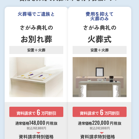
火葬場でご遺族と
費用を抑えて
火葬のみ
さがみ典礼の
さがみ典礼の
お別れ葬
火葬式
安置＋火葬
安置＋火葬
6
6
資料請求で
万円割引
資料請求で
万円割引
148,000
220,000
通常価格
円
税抜
通常価格
円
税抜
税込
162,800
円
税込
242,000
円
資料請求特別価格
資料請求特別価格