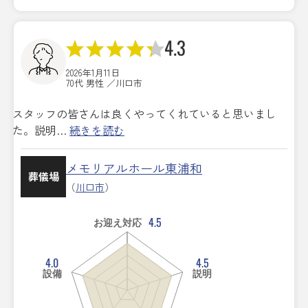
4.3
2026年1月11日
70代 男性 ／川口市
スタッフの皆さんは良くやってくれていると思いまし
た。説明…
続きを読む
メモリアルホール東浦和
葬儀場
（
川口市
）
4.5
お迎え対応
4.0
4.5
設備
説明