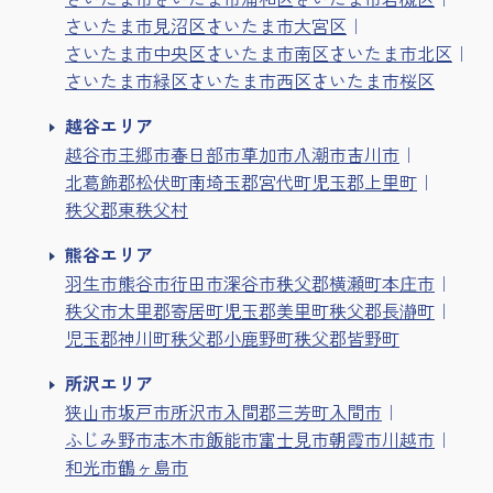
さいたま市見沼区
さいたま市大宮区
さいたま市中央区
さいたま市南区
さいたま市北区
さいたま市緑区
さいたま市西区
さいたま市桜区
越谷エリア
越谷市
三郷市
春日部市
草加市
八潮市
吉川市
北葛飾郡松伏町
南埼玉郡宮代町
児玉郡上里町
秩父郡東秩父村
熊谷エリア
羽生市
熊谷市
行田市
深谷市
秩父郡横瀬町
本庄市
秩父市
大里郡寄居町
児玉郡美里町
秩父郡長瀞町
児玉郡神川町
秩父郡小鹿野町
秩父郡皆野町
所沢エリア
狭山市
坂戸市
所沢市
入間郡三芳町
入間市
ふじみ野市
志木市
飯能市
富士見市
朝霞市
川越市
和光市
鶴ヶ島市