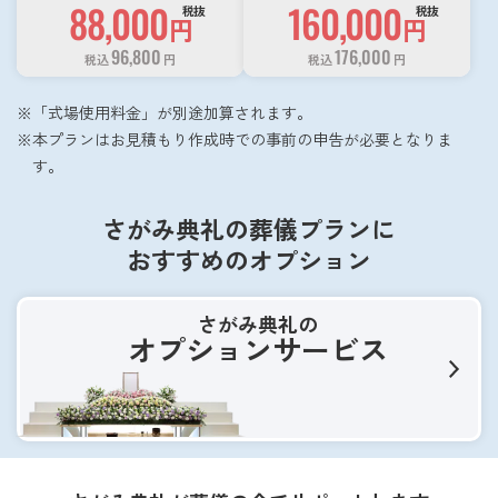
88,000
160,000
税抜
税抜
円
円
96,800
176,000
税込
円
税込
円
「式場使用料金」が別途加算されます。
本プランはお見積もり作成時での事前の申告が必要となりま
す。
さがみ典礼の葬儀プランに
おすすめのオプション
さがみ典礼の
オプションサービス