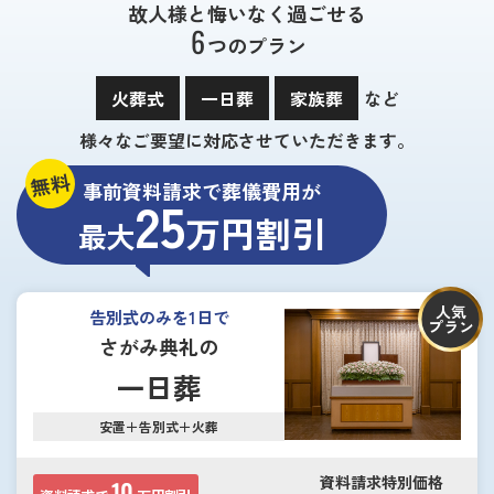
故人様と悔いなく過ごせる
6
つのプラン
火葬式
一日葬
家族葬
など
様々なご要望に対応させていただきます。
無料
事前資料請求で葬儀費用が
25
万円割引
最大
人気
告別式のみを1日で
プラン
さがみ典礼の
一日葬
安置＋告別式＋火葬
資料請求特別価格
10