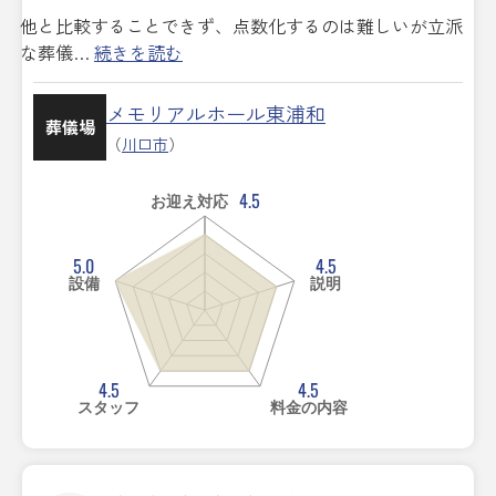
他と比較することできず、点数化するのは難しいが立派
な葬儀…
続きを読む
メモリアルホール東浦和
葬儀場
（
川口市
）
4.5
お迎え対応
5.0
4.5
設備
説明
4.5
4.5
スタッフ
料金の内容