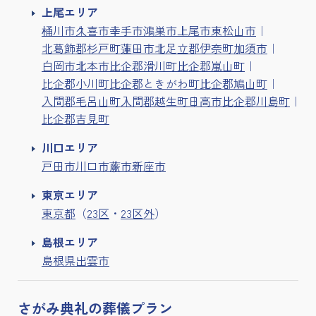
上尾エリア
桶川市
久喜市
幸手市
鴻巣市
上尾市
東松山市
北葛飾郡杉戸町
蓮田市
北足立郡伊奈町
加須市
白岡市
北本市
比企郡滑川町
比企郡嵐山町
比企郡小川町
比企郡ときがわ町
比企郡鳩山町
入間郡毛呂山町
入間郡越生町
日高市
比企郡川島町
比企郡吉見町
川口エリア
戸田市
川口市
蕨市
新座市
東京エリア
東京都
（
23区
・
23区外
）
島根エリア
島根県出雲市
さがみ典礼の
葬儀プラン