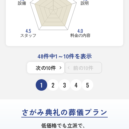
設備
説明
4.5
4.0
スタッフ
料金の内容
48件中1～10件を表示
次の10件
前の10件
1
2
3
4
5
さがみ典礼の葬儀プラン
低価格でも立派で、