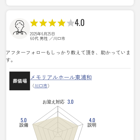
4.0
2025年6月25日
60代 男性 ／川口市
アフターフォローもしっかり教えて頂き、助かっていま
す。
メモリアルホール東浦和
葬儀場
（
川口市
）
3.0
お迎え対応
5.0
4.0
設備
説明