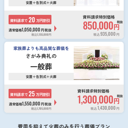
安置＋告別式＋火葬
資料請求特別価格
20
資料請求で
万円割引
850,000
税抜
円
1,050,000
通常価格
円
税抜
935,000
税込
円
税込
1,155,000
円
家族葬よりも高品質な葬儀を
さがみ典礼の
一般葬
安置＋告別式＋火葬
資料請求特別価格
25
資料請求で
万円割引
1,300,000
税抜
円
1,550,000
通常価格
円
税抜
1,430,000
税込
円
税込
1,705,000
円
費用を抑えて火葬のみを行う葬儀プラン