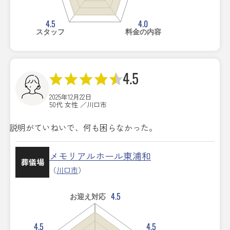
4.5
4.0
スタッフ
料金の内容
4.5
2025年12月22日
50代 女性 ／川口市
説明がていねいで、何も困らなかった。
メモリアルホール東浦和
葬儀場
（
川口市
）
4.5
お迎え対応
4.5
4.5