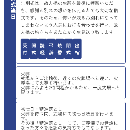
お葬式当日
告別式は、故人様のお顔を最後に拝顔いただ
き、感謝と別れの想いを伝えるとても大切な儀
式です。そのため、悔いが残るお別れになって
しまわないよう入念にお打ち合わせを行い、故
人様の旅立ちをあたたかくお見送り致します。
受付
開式
読経
弔辞
焼香
閉式
出棺
火葬
式場からご出棺後、近くの火葬場へと迎い、火
葬場にて火葬を行います。
火葬におよそ2時間程かかるため、一度式場へと
戻ります。
初七日・精進落とし
火葬を待つ間、式場にて初七日法要を行いま
す。
その後「精進落とし」にて、ご葬儀でお世話に
なった方々を感謝の気持ちでもてなします。