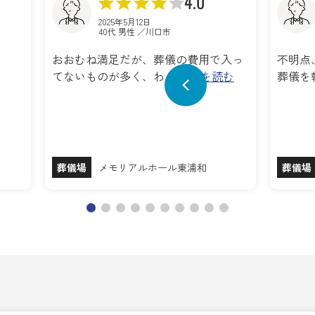
4.0
2025年5月12日
40代 男性 ／川口市
。
おおむね満足だが、葬儀の費用で入っ
不明点
てないものが多く、わ…
続きを読む
葬儀を
葬儀場
メモリアルホール東浦和
葬儀場