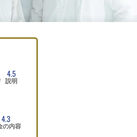
4.5
説明
4.3
金の内容