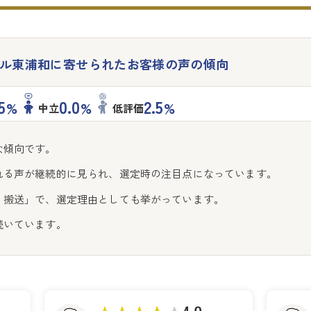
ル東浦和に寄せられた
お客様の声の傾向
5
0.0
2.5
%
%
%
中立
低評価
な傾向です。
れる声が継続的に見られ、選定時の注目点になっています。
・搬送」で、選定理由としても挙がっています。
続いています。