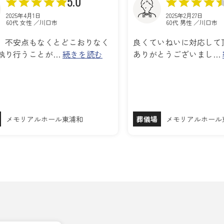
5.0
2025年4月1日
2025年2月27日
60代 女性 ／川口市
60代 男性 ／川口市
、不安点もなくとどこおりなく
良くていねいに対応して
執り行うことが…
続きを読む
ありがとうございまし…
メモリアルホール東浦和
葬儀場
メモリアルホール