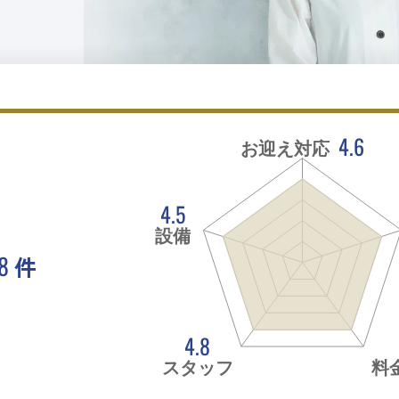
4.6
お迎え対応
4.5
設備
8
件
。
4.8
スタッフ
料