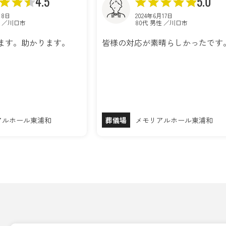
4.5
5.0
月8日
2024年6月17日
性 ／川口市
80代 男性 ／川口市
ます。助かります。
皆様の対応が素晴らしかったです
アルホール東浦和
葬儀場
メモリアルホール東浦和