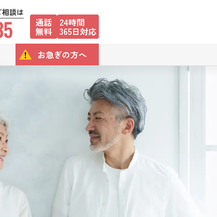
ご相談は
35
通話
24時間
無料
365日対応
お急ぎの方へ