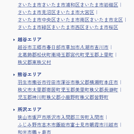
さいたま市
さいたま市浦和区
さいたま市岩槻区
さいたま市見沼区
さいたま市大宮区
さいたま市中央区
さいたま市南区
さいたま市北区
さいたま市緑区
さいたま市西区
さいたま市桜区
越谷エリア
越谷市
三郷市
春日部市
草加市
八潮市
吉川市
北葛飾郡松伏町
南埼玉郡宮代町
児玉郡上里町
秩父郡東秩父村
熊谷エリア
羽生市
熊谷市
行田市
深谷市
秩父郡横瀬町
本庄市
秩父市
大里郡寄居町
児玉郡美里町
秩父郡長瀞町
児玉郡神川町
秩父郡小鹿野町
秩父郡皆野町
所沢エリア
狭山市
坂戸市
所沢市
入間郡三芳町
入間市
ふじみ野市
志木市
飯能市
富士見市
朝霞市
川越市
和光市
鶴ヶ島市