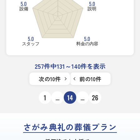
5.0
5.0
設備
説明
5.0
5.0
スタッフ
料金の内容
257件中131～140件を表示
次の10件
前の10件
1
…
14
…
26
さがみ典礼の葬儀プラン