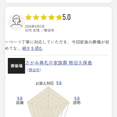
5.0
2024年8月2日
50代 女性 ／熊谷市
一つ一つ丁寧に対応していただき、今回家族の葬儀が初
めてな…
続きを読む
さがみ典礼の家族葬 熊谷久保島
葬儀場
（
熊谷市
）
5.0
お迎え対応
5.0
5.0
設備
説明