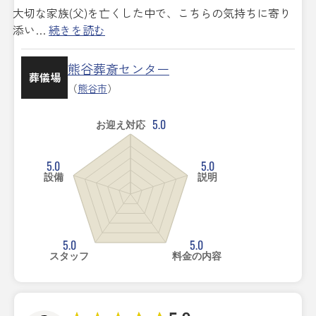
大切な家族(父)を亡くした中で、こちらの気持ちに寄り
添い…
続きを読む
熊谷葬斎センター
葬儀場
（
熊谷市
）
5.0
お迎え対応
5.0
5.0
設備
説明
5.0
5.0
スタッフ
料金の内容