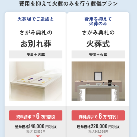
費用を抑えて火葬のみを行う葬儀プラン
火葬場でご遺族と
費用を抑えて
火葬のみ
さがみ典礼の
さがみ典礼の
お別れ葬
火葬式
安置＋火葬
安置＋火葬
6
6
資料請求で
万円割引
資料請求で
万円割引
148,000
220,000
通常価格
円
税抜
通常価格
円
税抜
税込
162,800
円
税込
242,000
円