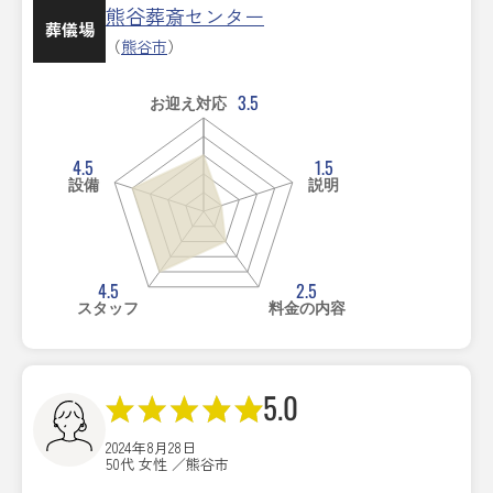
熊谷葬斎センター
葬儀場
（
熊谷市
）
3.5
お迎え対応
4.5
1.5
設備
説明
4.5
2.5
スタッフ
料金の内容
5.0
2024年8月28日
50代 女性 ／熊谷市