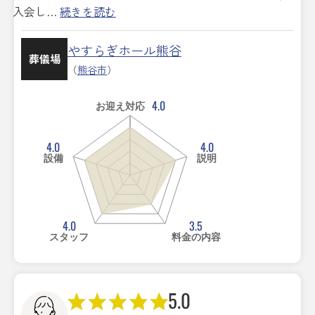
入会し…
続きを読む
やすらぎホール熊谷
葬儀場
（
熊谷市
）
4.0
お迎え対応
4.0
4.0
設備
説明
4.0
3.5
スタッフ
料金の内容
5.0