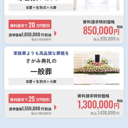
安置＋告別式＋火葬
資料請求特別価格
20
資料請求で
万円割引
850,000
税抜
円
1,050,000
通常価格
円
税抜
935,000
税込
円
税込
1,155,000
円
家族葬よりも高品質な葬儀を
さがみ典礼の
一般葬
安置＋告別式＋火葬
資料請求特別価格
25
資料請求で
万円割引
1,300,000
税抜
円
1,550,000
通常価格
円
税抜
1,430,000
税込
円
税込
1,705,000
円