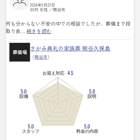
2024年9月23日
80代 女性 ／熊谷市
何も分からない不安の中での相談でしたが、葬儀まで段
取り良…
続きを読む
さがみ典礼の家族葬 熊谷久保島
葬儀場
（
熊谷市
）
4.5
お迎え対応
5.0
5.0
設備
説明
5.0
5.0
スタッフ
料金の内容