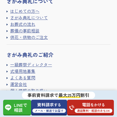
さがみ典礼に
ついて
はじめての方へ
さがみ典礼について
お葬式の流れ
葬儀の事前相談
供花・供物のご注文
さがみ典礼の
ご紹介
一級葬祭ディレクター
式場用地募集
よくある質問
運営会社
個人情報の取り扱い
事前資料請求で
最大25万円
割引
サイトご利用条件
サイトマップ
資料請求
電話
する
をかける
LINEで
相談
メール・郵送でお届け
通話無料・相談のみもOK