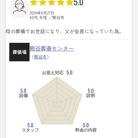
5.0
2024年8月27日
40代 女性 ／熊谷市
母の葬儀でお世話になり、父が会員になっていた為。
熊谷葬斎センター
葬儀場
（
熊谷市
）
5.0
お迎え対応
5.0
5.0
設備
説明
5.0
5.0
スタッフ
料金の内容