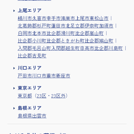
上尾エリア
桶川市
久喜市
幸手市
鴻巣市
上尾市
東松山市
北葛飾郡杉戸町
蓮田市
北足立郡伊奈町
加須市
白岡市
北本市
比企郡滑川町
比企郡嵐山町
比企郡小川町
比企郡ときがわ町
比企郡鳩山町
入間郡毛呂山町
入間郡越生町
日高市
比企郡川島町
比企郡吉見町
川口エリア
戸田市
川口市
蕨市
新座市
東京エリア
東京都
（
23区
・
23区外
）
島根エリア
島根県出雲市