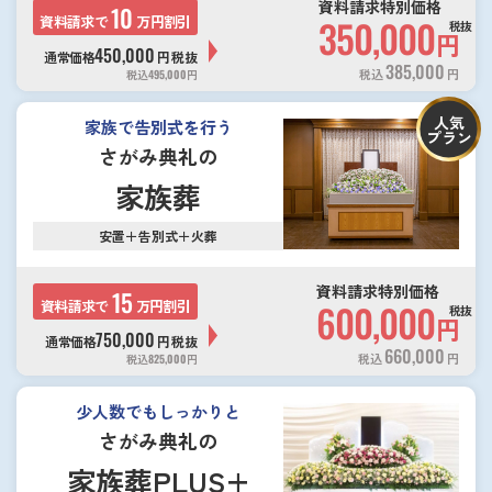
資料請求特別価格
10
資料請求で
万円割引
350,000
税抜
円
450,000
通常価格
円
税抜
385,000
税込
円
税込
495,000
円
人気
家族で告別式を行う
プラン
さがみ典礼の
家族葬
安置＋告別式＋火葬
資料請求特別価格
15
資料請求で
万円割引
600,000
税抜
円
750,000
通常価格
円
税抜
660,000
税込
円
税込
825,000
円
少人数でもしっかりと
さがみ典礼の
家族葬PLUS+