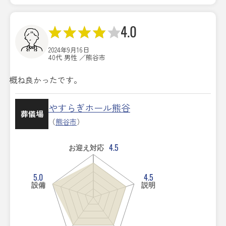
4.0
2024年9月16日
40代 男性 ／熊谷市
概ね良かったです。
やすらぎホール熊谷
葬儀場
（
熊谷市
）
4.5
お迎え対応
5.0
4.5
設備
説明