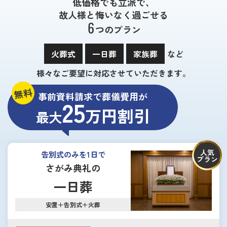
低価格でも立派で、
故人様と悔いなく過ごせる
6
つのプラン
火葬式
一日葬
家族葬
など
様々なご要望に対応させていただきます。
無料
事前資料請求で葬儀費用が
25
万円割引
最大
人気
告別式のみを1日で
プラン
さがみ典礼の
一日葬
安置＋告別式＋火葬