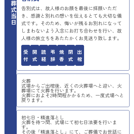
お葬式当日
告別式は、故人様のお顔を最後に拝顔いただ
き、感謝と別れの想いを伝えるとても大切な儀
式です。そのため、悔いが残るお別れになって
しまわないよう入念にお打ち合わせを行い、故
人様の旅立ちをあたたかくお見送り致します。
受付
開式
読経
弔辞
焼香
閉式
出棺
火葬
式場からご出棺後、近くの火葬場へと迎い、火
葬場にて火葬を行います。
火葬におよそ2時間程かかるため、一度式場へと
戻ります。
初七日・精進落とし
火葬を待つ間、式場にて初七日法要を行いま
す。
その後「精進落とし」にて、ご葬儀でお世話に