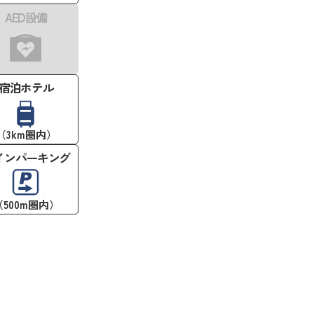
AED設備
宿泊ホテル
（3km圏内）
インパーキング
（500m圏内）