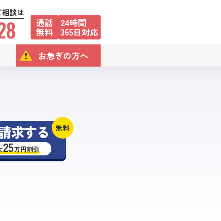
ご相談は
28
通話
24時間
無料
365日対応
お急ぎの方へ
請求する
無料
25
大
万円割引