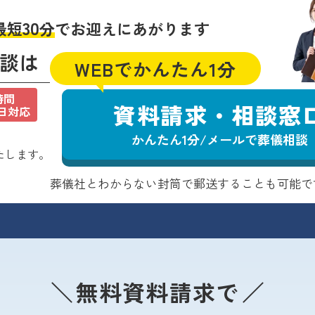
30
最短
分
でお迎えにあがります
談は
WEBでかんたん1分
時間
資料請求・相談窓
5日対応
かんたん1分/メールで葬儀相談
たします。
葬儀社とわからない封筒で郵送することも可能で
無料資料請求で