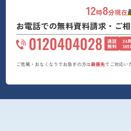
12
8
時
分現在
お電話での無料資料請求・ご相
0120404028
通話
24
無料
36
ご危篤・おなくなりでお急ぎの方は
最優先
でご対応い