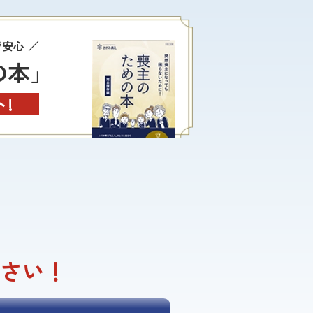
で安心
の本」
!
さい！