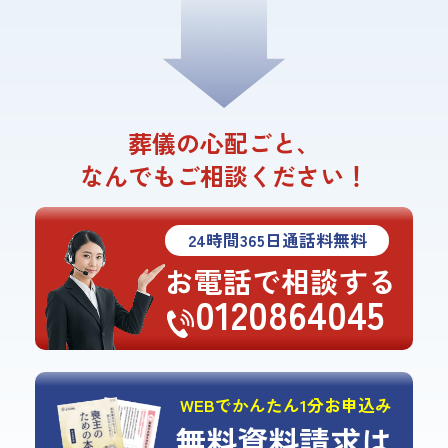
葬儀の心配ごと、
なんでもご相談ください！
24
時間
365
日通話料無料
お電話で相談する
0120864045
WEBでかんたん1分お申込み
無料資料請求は