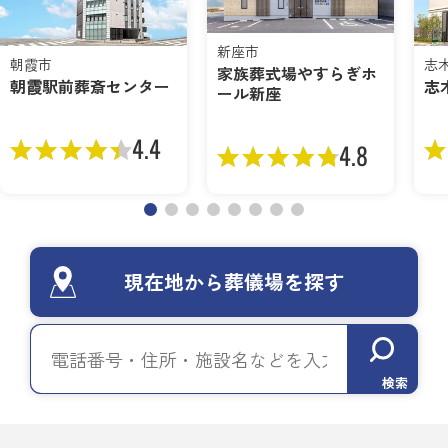
新座市
朝霞市
志
家族葬式場やすらぎホ
朝霞駅前葬斎センター
志
ール新座
4.4
4.8
現在地から葬儀場を探す
検索