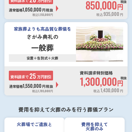
資料請求で
万円割引
850,000
税抜
円
1,050,000
通常価格
円
税抜
935,000
税込
円
税込
1,155,000
円
家族葬よりも高品質な葬儀を
さがみ典礼の
一般葬
安置＋告別式＋火葬
資料請求特別価格
25
資料請求で
万円割引
1,300,000
税抜
円
1,550,000
通常価格
円
税抜
1,430,000
税込
円
税込
1,705,000
円
費用を抑えて火葬のみを行う葬儀プラン
火葬場でご遺族と
費用を抑えて
火葬のみ