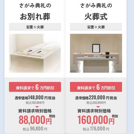
さがみ典礼の
さがみ典礼の
お別れ葬
火葬式
安置＋火葬
安置＋火葬
6
6
資料請求で
万円割引
資料請求で
万円割引
148,000
220,000
通常価格
円
税抜
通常価格
円
税抜
税込
162,800
円
税込
242,000
円
資料請求特別価格
資料請求特別価格
88,000
160,000
税抜
税抜
円
円
96,800
176,000
税込
円
税込
円