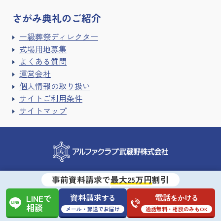
さがみ典礼の
ご紹介
一級葬祭ディレクター
式場用地募集
よくある質問
運営会社
個人情報の取り扱い
サイトご利用条件
サイトマップ
事前資料請求で
最大25万円
割引
〒330-0855埼玉県さいたま市大宮区上小町535
TEL :
048-650-3030
https://www.alphaclub.co.jp/
資料請求
電話
する
をかける
LINEで
相談
メール・郵送でお届け
通話無料・相談のみもOK