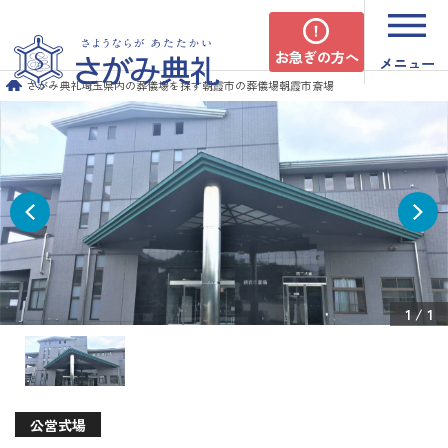
お急ぎの方へ
メニュー
さがみ典礼
埼玉県内の葬儀場を探す
朝霞市の葬儀場
朝霞市斎場
1
/
1
公営式場