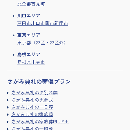
比企郡吉見町
川口エリア
戸田市
川口市
蕨市
新座市
東京エリア
東京都
（
23区
・
23区外
）
島根エリア
島根県出雲市
さがみ典礼の
葬儀プラン
さがみ典礼のお別れ葬
さがみ典礼の火葬式
さがみ典礼の一日葬
さがみ典礼の家族葬
さがみ典礼の家族葬PLUS+
さがみ典礼の一般葬