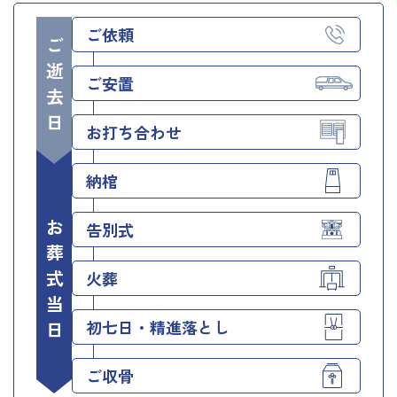
ご依頼
ご逝去日
ご安置
お打ち合わせ
納棺
お葬式当日
告別式
火葬
初七日・精進落とし
ご収骨