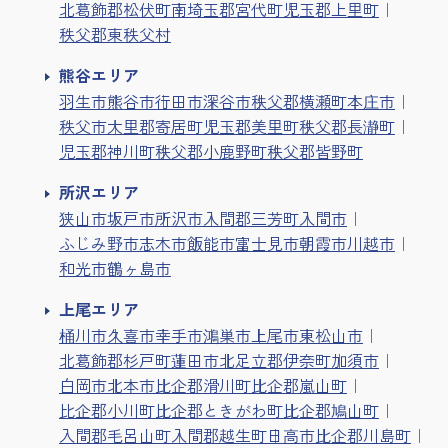
北葛飾郡松伏町
南埼玉郡宮代町
児玉郡上里町
秩父郡東秩父村
熊谷エリア
羽生市
熊谷市
行田市
深谷市
秩父郡横瀬町
本庄市
秩父市
大里郡寄居町
児玉郡美里町
秩父郡長瀞町
児玉郡神川町
秩父郡小鹿野町
秩父郡皆野町
所沢エリア
狭山市
坂戸市
所沢市
入間郡三芳町
入間市
ふじみ野市
志木市
飯能市
富士見市
朝霞市
川越市
和光市
鶴ヶ島市
上尾エリア
桶川市
久喜市
幸手市
鴻巣市
上尾市
東松山市
北葛飾郡杉戸町
蓮田市
北足立郡伊奈町
加須市
白岡市
北本市
比企郡滑川町
比企郡嵐山町
比企郡小川町
比企郡ときがわ町
比企郡鳩山町
入間郡毛呂山町
入間郡越生町
日高市
比企郡川島町