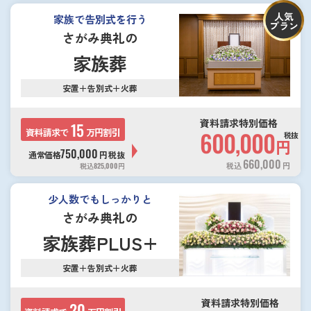
人気
家族で告別式を行う
プラン
さがみ典礼の
家族葬
安置＋告別式＋火葬
資料請求特別価格
15
資料請求で
万円割引
600,000
税抜
円
750,000
通常価格
円
税抜
660,000
税込
円
税込
825,000
円
少人数でもしっかりと
さがみ典礼の
家族葬PLUS+
安置＋告別式＋火葬
資料請求特別価格
20