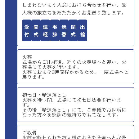
しまわないよう入念にお打ち合わせを行い、故
人様の旅立ちをあたたかくお見送り致します。
受付
開式
読経
弔辞
焼香
閉式
出棺
火葬
式場からご出棺後、近くの火葬場へと迎い、火
葬場にて火葬を行います。
火葬におよそ2時間程かかるため、一度式場へと
戻ります。
初七日・精進落とし
火葬を待つ間、式場にて初七日法要を行いま
す。
その後「精進落とし」にて、ご葬儀でお世話に
なった方々を感謝の気持ちでもてなします。
ご収骨
火葬が終わられた故人様のお骨を骨壷へと収骨