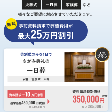
火葬式
一日葬
家族葬
など
様々なご要望に対応させていただきます。
無料
事前資料請求で葬儀費用が
25
万円割引
最大
人気
告別式のみを1日で
プラン
さがみ典礼の
一日葬
安置＋告別式＋火葬
資料請求特別価格
10
資料請求で
万円割引
350,000
税抜
円
450,000
通常価格
円
税抜
385,000
税込
円
税込
495,000
円