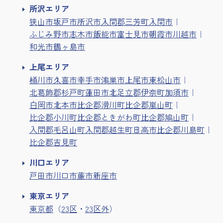
所沢エリア
狭山市
坂戸市
所沢市
入間郡三芳町
入間市
ふじみ野市
志木市
飯能市
富士見市
朝霞市
川越市
和光市
鶴ヶ島市
上尾エリア
桶川市
久喜市
幸手市
鴻巣市
上尾市
東松山市
北葛飾郡杉戸町
蓮田市
北足立郡伊奈町
加須市
白岡市
北本市
比企郡滑川町
比企郡嵐山町
比企郡小川町
比企郡ときがわ町
比企郡鳩山町
入間郡毛呂山町
入間郡越生町
日高市
比企郡川島町
比企郡吉見町
川口エリア
戸田市
川口市
蕨市
新座市
東京エリア
東京都
（
23区
・
23区外
）