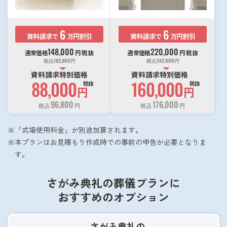
6
6
資料請求で
万円割引
資料請求で
万円割引
148,000
220,000
通常価格
円
税抜
通常価格
円
税抜
税込
162,800
円
税込
242,000
円
資料請求特別価格
資料請求特別価格
88,000
160,000
税抜
税抜
円
円
96,800
176,000
税込
円
税込
円
「式場使用料金」が別途加算されます。
本プランはお見積もり作成時での事前の申告が必要となりま
す。
さがみ典礼の葬儀プランに
おすすめのオプション
さがみ典礼の