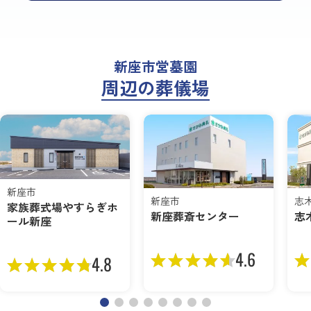
新座市営墓園
周辺の葬儀場
新座市
新座市
志
家族葬式場やすらぎホ
新座葬斎センター
志
ール新座
4.6
4.8