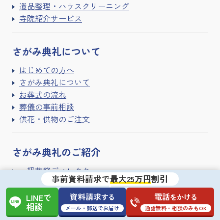
遺品整理・ハウスクリーニング
寺院紹介サービス
さがみ典礼に
ついて
はじめての方へ
さがみ典礼について
お葬式の流れ
葬儀の事前相談
供花・供物のご注文
さがみ典礼の
ご紹介
一級葬祭ディレクター
事前資料請求で
最大25万円
割引
式場用地募集
よくある質問
資料請求
電話
する
をかける
LINEで
相談
運営会社
メール・郵送でお届け
通話無料・相談のみもOK
個人情報の取り扱い