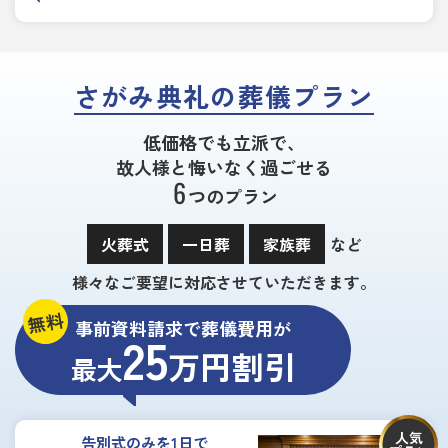
さがみ典礼の葬儀プラン
低価格でも立派で、
故人様と悔いなく過ごせる
6
つのプラン
火葬式
一日葬
家族葬
など
様々なご要望に対応させていただきます。
無料
事前資料請求で葬儀費用が
25
万円割引
最大
人気
告別式のみを1日で