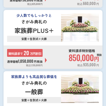
通常価格
円
税抜
660,000
税込
円
税込
825,000
円
少人数でもしっかりと
さがみ典礼の
家族葬PLUS+
安置＋告別式＋火葬
資料請求特別価格
20
資料請求で
万円割引
850,000
税抜
円
1,050,000
通常価格
円
税抜
935,000
税込
円
税込
1,155,000
円
家族葬よりも高品質な葬儀を
さがみ典礼の
一般葬
安置＋告別式＋火葬