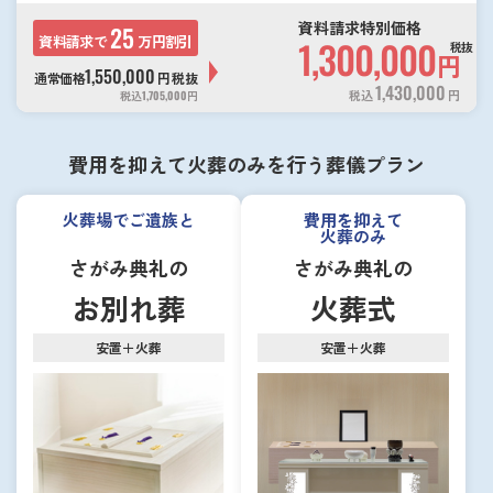
資料請求特別価格
25
資料請求で
万円割引
1,300,000
税抜
円
1,550,000
通常価格
円
税抜
1,430,000
税込
円
税込
1,705,000
円
費用を抑えて火葬のみを行う葬儀プラン
火葬場でご遺族と
費用を抑えて
火葬のみ
さがみ典礼の
さがみ典礼の
お別れ葬
火葬式
安置＋火葬
安置＋火葬