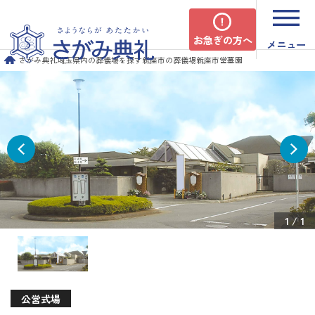
お急ぎの方へ
メニュー
さがみ典礼
埼玉県内の葬儀場を探す
新座市の葬儀場
新座市営墓園
1
/
1
公営式場