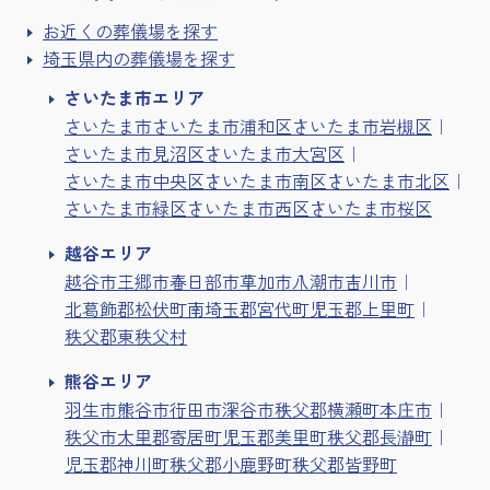
お近くの葬儀場を探す
埼玉県内の葬儀場を探す
さいたま市エリア
さいたま市
さいたま市浦和区
さいたま市岩槻区
さいたま市見沼区
さいたま市大宮区
さいたま市中央区
さいたま市南区
さいたま市北区
さいたま市緑区
さいたま市西区
さいたま市桜区
越谷エリア
越谷市
三郷市
春日部市
草加市
八潮市
吉川市
北葛飾郡松伏町
南埼玉郡宮代町
児玉郡上里町
秩父郡東秩父村
熊谷エリア
羽生市
熊谷市
行田市
深谷市
秩父郡横瀬町
本庄市
秩父市
大里郡寄居町
児玉郡美里町
秩父郡長瀞町
児玉郡神川町
秩父郡小鹿野町
秩父郡皆野町