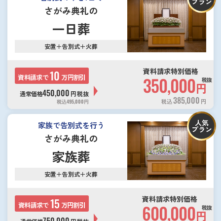
プラン
さがみ典礼の
一日葬
安置＋告別式＋火葬
資料請求特別価格
10
資料請求で
万円割引
350,000
税抜
円
450,000
通常価格
円
税抜
385,000
税込
円
税込
495,000
円
人気
家族で告別式を行う
プラン
さがみ典礼の
家族葬
安置＋告別式＋火葬
資料請求特別価格
15
資料請求で
万円割引
600,000
税抜
円
750,000