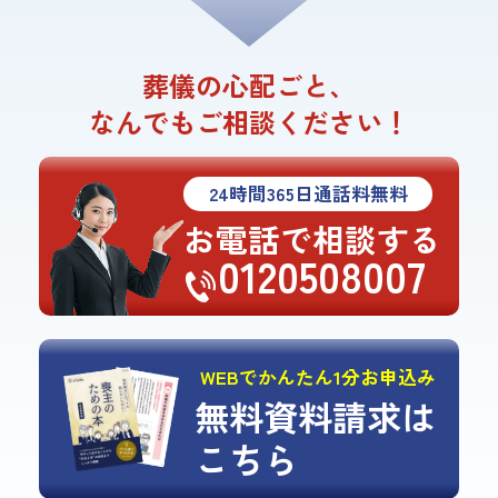
葬儀の心配ごと、
なんでもご相談ください！
24
時間
365
日通話料無料
お電話で相談する
0120508007
WEBでかんたん1分お申込み
無料資料請求は
こちら