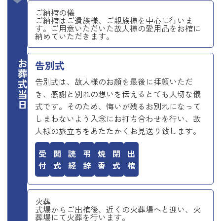
ご納棺の儀
ご納棺はご遺族様、ご親族様を中心に行いま
す。ご用意いただいた故人様の愛用品をお棺に
納めていただきます。
お葬式当日
告別式
告別式は、故人様のお顔を最後に拝顔いただ
き、感謝と別れの想いを伝えるとても大切な儀
式です。そのため、悔いが残るお別れになって
しまわないよう入念にお打ち合わせを行い、故
人様の旅立ちをあたたかくお見送り致します。
受付
開式
読経
弔辞
焼香
閉式
出棺
火葬
式場からご出棺後、近くの火葬場へと迎い、火
葬場にて火葬を行います。