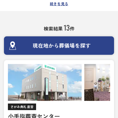
所沢市での葬儀・葬式・家族葬・社葬は、創業60年
続きを見る
以上の実績をもつ埼玉さがみ典礼にお任せくださ
い。
家族葬、一日葬、直葬、2日葬、無宗教葬など、ご
13
検索結果
件
希望に合わせたお葬式のかたちを選べる葬儀場・斎
場を探せます。
各葬儀場を利用した方の口コミや、斎場の施設情報
現在地から葬儀場を探す
もご覧いただけます。
病院からの移動が必要なご遺族には、お近くで安置
施設のある葬儀場・斎場や即時対応できる葬儀場を
ご案内しますので、深夜・早朝を問わずいつでもご
相談ください。
24時間・365日相談受付対応しております。
さがみ典礼 直営
小手指葬斎センター