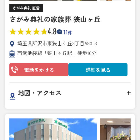
さがみ典礼 直営
さがみ典礼の家族葬 狭山ヶ丘
4.8
11
件
埼玉県所沢市東狭山ケ丘3丁目680-3
西武池袋線「狭山ヶ丘駅」徒歩10分
電話をかける
詳細を見る
地図・アクセス