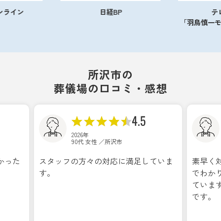
ンライン
日経BP
テ
「羽鳥慎一
所沢市の
葬儀場の口コミ・感想
4.5
2026年
90代 女性 ／所沢市
かった
スタッフの方々の対応に満足していま
素早く
す。
でわか
ていま
です。