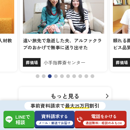
人材教
遠い旅先で急逝した夫、アルファクラ
頼れる
ブのおかげで無事に送り出せた
ビス品
小手指葬斎センター
葬儀場
葬儀場
もっと見る
事前資料請求で
最大25万円
割引
資料請求
電話
する
をかける
LINEで
相談
メール・郵送でお届け
通話無料・相談のみもOK
所沢市