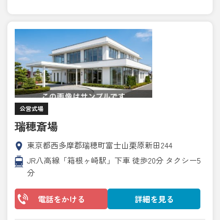
公営式場
瑞穂斎場
東京都西多摩郡瑞穂町富士山栗原新田244
JR八高線「箱根ヶ崎駅」下車 徒歩20分 タクシー5
分
電話をかける
詳細を見る