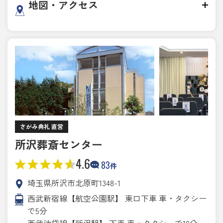
地図・アクセス
さがみ典礼 直営
所沢葬斎センター
4.6
83
件
埼玉県所沢市北原町1348-1
西武新宿線【航空公園駅】 東口下車 車・タクシー
で5分
西武池袋線【所沢駅】 下車 車・タクシーで10分