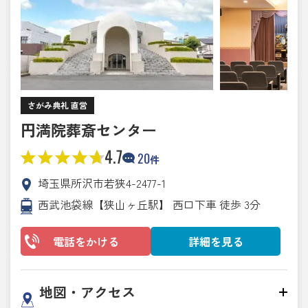
さがみ典礼 直営
円満院葬斎センター
4.7
20
件
埼玉県所沢市若狭4-2477-1
西武池袋線【狭山ヶ丘駅】 西口下車 徒歩 3分
電話をかける
詳細を見る
地図・アクセス