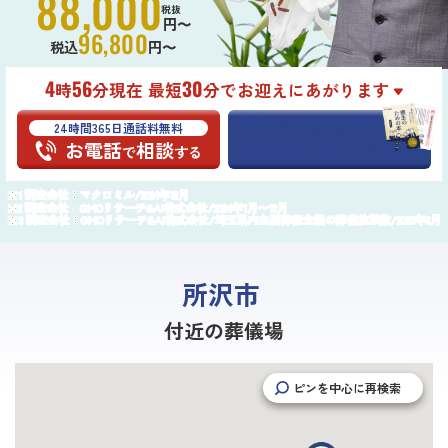
88,000
税抜
円〜
96,800
税込
円〜
4
56
30
時
分現在 最短
分でお迎えにあがります
24時間365日通話料無料
葬儀プランが
最大25万円
割引
無料資料請求
お電話
相談
はこちら
で
する
調査会社：マクロミル/2024年12月
調査会社：GMOリサーチ&AI株式会社/2024年1月〜12月
調査会社：GMOリサーチ&AI株式会社/埼玉県内主要葬祭企業の葬儀施設数/2025年6月
所沢市
付近の葬儀場
ピンを中心に再検索